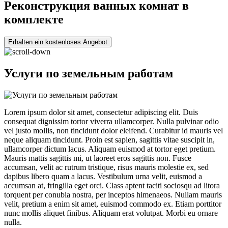
Реконструкция ванных комнат в
комплекте
Erhalten ein kostenloses Angebot
Услуги по земельным работам
Lorem ipsum dolor sit amet, consectetur adipiscing elit. Duis
consequat dignissim tortor viverra ullamcorper. Nulla pulvinar odio
vel justo mollis, non tincidunt dolor eleifend. Curabitur id mauris vel
neque aliquam tincidunt. Proin est sapien, sagittis vitae suscipit in,
ullamcorper dictum lacus. Aliquam euismod at tortor eget pretium.
Mauris mattis sagittis mi, ut laoreet eros sagittis non. Fusce
accumsan, velit ac rutrum tristique, risus mauris molestie ex, sed
dapibus libero quam a lacus. Vestibulum urna velit, euismod a
accumsan at, fringilla eget orci. Class aptent taciti sociosqu ad litora
torquent per conubia nostra, per inceptos himenaeos. Nullam mauris
velit, pretium a enim sit amet, euismod commodo ex. Etiam porttitor
nunc mollis aliquet finibus. Aliquam erat volutpat. Morbi eu ornare
nulla.