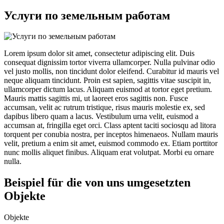
Услуги по земельным работам
Lorem ipsum dolor sit amet, consectetur adipiscing elit. Duis
consequat dignissim tortor viverra ullamcorper. Nulla pulvinar odio
vel justo mollis, non tincidunt dolor eleifend. Curabitur id mauris vel
neque aliquam tincidunt. Proin est sapien, sagittis vitae suscipit in,
ullamcorper dictum lacus. Aliquam euismod at tortor eget pretium.
Mauris mattis sagittis mi, ut laoreet eros sagittis non. Fusce
accumsan, velit ac rutrum tristique, risus mauris molestie ex, sed
dapibus libero quam a lacus. Vestibulum urna velit, euismod a
accumsan at, fringilla eget orci. Class aptent taciti sociosqu ad litora
torquent per conubia nostra, per inceptos himenaeos. Nullam mauris
velit, pretium a enim sit amet, euismod commodo ex. Etiam porttitor
nunc mollis aliquet finibus. Aliquam erat volutpat. Morbi eu ornare
nulla.
Beispiel für die von uns umgesetzten
Objekte
Objekte